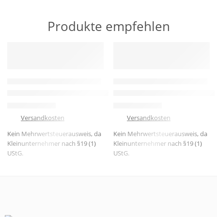
Produkte empfehlen
HERVORGEHOBEN
HERVORGEHOBEN
-8%
-13%
GEHÄUSE & 3D-GEDRUCKTE TEILE
GEHÄUSE & 3D-GEDRUCKTE TEILE
3D-gedruckte Lötstation mit Zubehör–Praktisch, kompakt, indiv
3D-gedrucktes Gehäuse 16×16
23,99
€
19,99
€
25,99
€
22,99
€
zzgl.
Versandkosten
zzgl.
Versandkosten
Kein Mehrwertsteuerausweis, da
Kein Mehrwertsteuerausweis, da
Kleinunternehmer nach §19 (1)
Kleinunternehmer nach §19 (1)
UStG.
UStG.