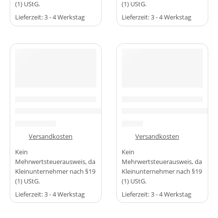
(1) UStG.
(1) UStG.
Lieferzeit:
3 - 4 Werkstag
Lieferzeit:
3 - 4 Werkstag
-10%
MIKROCONTROLLER & BOARDS
MIKROCONTROLLER & BOARDS
2560 Erweiterungsboard Shild Multifunktional kompatibel m
Nano Expansion Terminal Bo
4,49
€
4,99
€
4,99
€
zzgl.
Versandkosten
zzgl.
Versandkosten
Kein
Kein
Mehrwertsteuerausweis, da
Mehrwertsteuerausweis, da
Kleinunternehmer nach §19
Kleinunternehmer nach §19
(1) UStG.
(1) UStG.
Lieferzeit:
3 - 4 Werkstag
Lieferzeit:
3 - 4 Werkstag