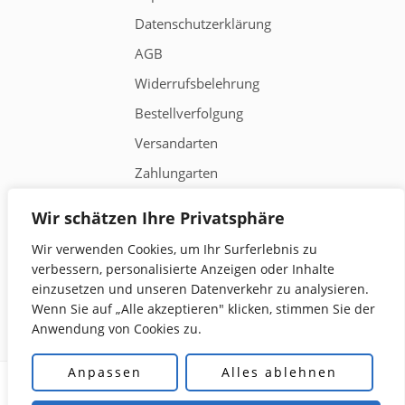
Datenschutzerklärung
AGB
Widerrufsbelehrung
Bestellverfolgung
Versandarten
Zahlungarten
Wir schätzen Ihre Privatsphäre
Poststraße 28, 69257 Wiesenbach
Wir verwenden Cookies, um Ihr Surferlebnis zu
verbessern, personalisierte Anzeigen oder Inhalte
+49 159 016 79923
einzusetzen und unseren Datenverkehr zu analysieren.
babak@hdrobotics.de
Wenn Sie auf „Alle akzeptieren" klicken, stimmen Sie der
Anwendung von Cookies zu.
Anpassen
Alles ablehnen
© 2025
HDRobotics
- Alle Rechte vorbehalten!