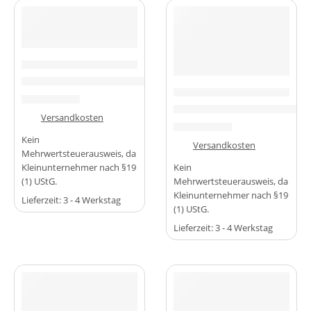
-30%
-60%
MIKROCONTROLLER & BOARDS
ESP32-C3 Mini-Entwicklungsboard – Zero / Zero-M
MIKROCONTROLLER & BOARDS
6,99
€
9,99
€
ESP8266 Serielles WiFi-Mod
zzgl.
Versandkosten
0,99
€
2,49
€
Kein
zzgl.
Versandkosten
Mehrwertsteuerausweis, da
Kleinunternehmer nach §19
Kein
(1) UStG.
Mehrwertsteuerausweis, da
Kleinunternehmer nach §19
Lieferzeit:
3 - 4 Werkstag
(1) UStG.
Lieferzeit:
3 - 4 Werkstag
-20%
-17%