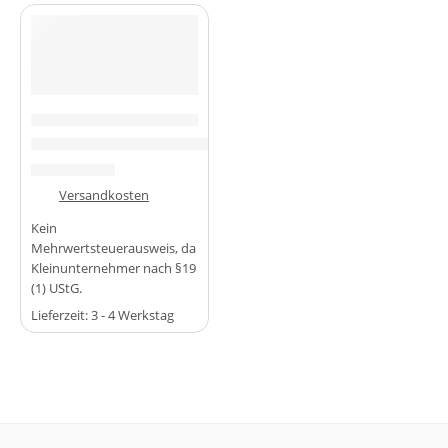
-50%
MIKROCONTROLLER & BOARDS
TP4056 USB-C Type-C Li-Ion 18650 Lademodul mit Schutzsc
1,49
€
2,99
€
zzgl.
Versandkosten
Kein
Mehrwertsteuerausweis, da
Kleinunternehmer nach §19
(1) UStG.
Lieferzeit:
3 - 4 Werkstag