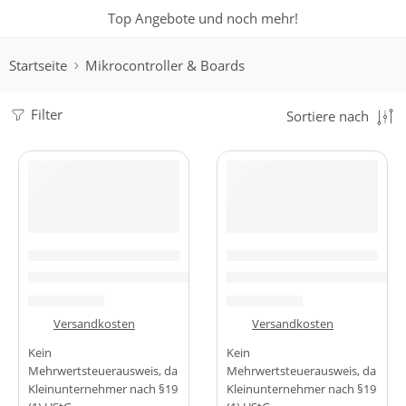
Top Angebote und noch mehr!
Startseite
Mikrocontroller & Boards
Filter
Sortiere nach
-60%
-43%
MIKROCONTROLLER & BOARDS
MIKROCONTROLLER & BOARDS
DIY ESP-32S Adapterplatine – Steckbrettfreundlich für einfa
Erweiterungsboard Expansio
0,99
€
3,99
€
2,49
€
6,99
€
zzgl.
Versandkosten
zzgl.
Versandkosten
Kein
Kein
Mehrwertsteuerausweis, da
Mehrwertsteuerausweis, da
Kleinunternehmer nach §19
Kleinunternehmer nach §19