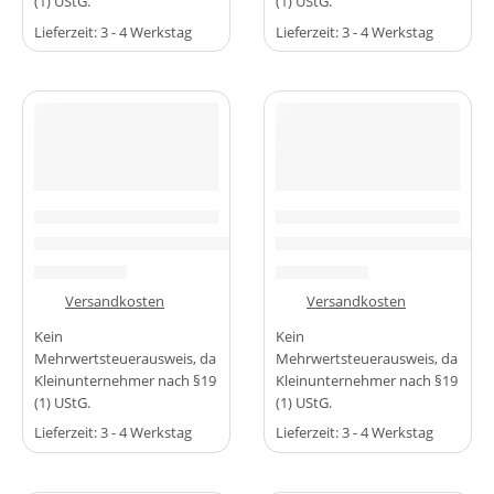
(1) UStG.
(1) UStG.
Lieferzeit:
3 - 4 Werkstag
Lieferzeit:
3 - 4 Werkstag
-43%
-40%
MIKROCONTROLLER & BOARDS
MIKROCONTROLLER & BOARDS
Erweiterungsboard Expansion Sensor Shield für Arduino UN
ESP32 ESP-WROOM-32 + ESP-3
3,99
€
5,99
€
6,99
€
9,99
€
zzgl.
Versandkosten
zzgl.
Versandkosten
Kein
Kein
Mehrwertsteuerausweis, da
Mehrwertsteuerausweis, da
Kleinunternehmer nach §19
Kleinunternehmer nach §19
(1) UStG.
(1) UStG.
Lieferzeit:
3 - 4 Werkstag
Lieferzeit:
3 - 4 Werkstag