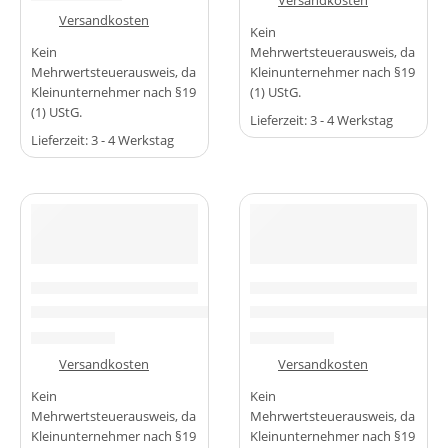
zzgl.
Versandkosten
zzgl.
Versandkosten
Kein
Kein
Mehrwertsteuerausweis, da
Mehrwertsteuerausweis, da
Kleinunternehmer nach §19
Kleinunternehmer nach §19
(1) UStG.
(1) UStG.
Lieferzeit:
3 - 4 Werkstag
Lieferzeit:
3 - 4 Werkstag
-25%
-63%
MIKROCONTROLLER & BOARDS
MIKROCONTROLLER & BOARDS
PCA9685PW 16 Kanal 12 Bit Servo Treiber Modul PWM I2C
🛠️ IIC-Bus-Erweiterungsplati
5,99
€
2,99
€
7,99
€
7,99
€
zzgl.
Versandkosten
zzgl.
Versandkosten
Kein
Kein
Mehrwertsteuerausweis, da
Mehrwertsteuerausweis, da
Kleinunternehmer nach §19
Kleinunternehmer nach §19