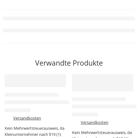
Verwandte Produkte
-40%
-60%
MIKROCONTROLLER & BOARDS
MIKROCONTROLLER & BOARDS
ESP32 ESP-WROOM-32 + ESP-32S Adapterplatine Set (unbestüc
DIY ESP-32S Adapterplatine – S
5,99
€
9,99
€
0,99
€
2,49
€
zzgl.
Versandkosten
zzgl.
Versandkosten
Kein Mehrwertsteuerausweis, da
Kein Mehrwertsteuerausweis, da
Kleinunternehmer nach §19 (1)