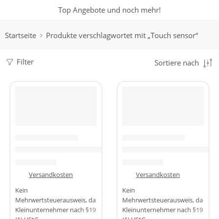
Top Angebote und noch mehr!
Startseite
Produkte verschlagwortet mit „Touch sensor“
Filter
Sortiere nach
-20%
-40%
SENSOREN & MODULE
SENSOREN & MODULE
Keyes tudio XD-58C pulsensensor puls Herzfrequenz sensor
Keyestudio OEM/ODM Anal
3,99
€
2,99
€
4,99
€
4,99
€
zzgl.
Versandkosten
zzgl.
Versandkosten
Kein
Kein
Mehrwertsteuerausweis, da
Mehrwertsteuerausweis, da
Kleinunternehmer nach §19
Kleinunternehmer nach §19