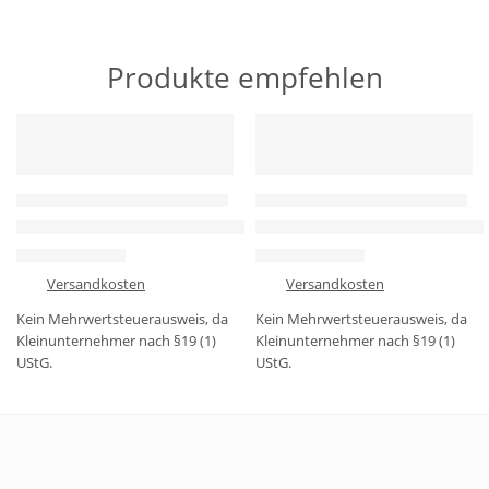
Produkte empfehlen
HERVORGEHOBEN
HERVORGEHOBEN
-8%
-13%
GEHÄUSE & 3D-GEDRUCKTE TEILE
GEHÄUSE & 3D-GEDRUCKTE TEILE
3D-gedruckte Lötstation mit Zubehör–Praktisch, kompakt, indiv
3D-gedrucktes Gehäuse 16×16
23,99
€
19,99
€
25,99
€
22,99
€
zzgl.
Versandkosten
zzgl.
Versandkosten
Kein Mehrwertsteuerausweis, da
Kein Mehrwertsteuerausweis, da
Kleinunternehmer nach §19 (1)
Kleinunternehmer nach §19 (1)
UStG.
UStG.