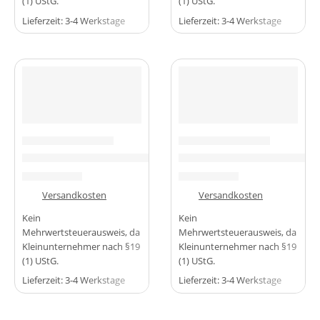
(1) UStG.
(1) UStG.
Lieferzeit:
3-4 Werkstage
Lieferzeit:
3-4 Werkstage
-44%
-40%
SENSOREN & MODULE
SENSOREN & MODULE
OV7670 Kameramodul – VGA 640×480 – SCCB/I2C CIF, VGA 
Touch Sensor Touch Schalte
4,49
€
2,99
€
7,99
€
4,99
€
zzgl.
Versandkosten
zzgl.
Versandkosten
Kein
Kein
Mehrwertsteuerausweis, da
Mehrwertsteuerausweis, da
Kleinunternehmer nach §19
Kleinunternehmer nach §19
(1) UStG.
(1) UStG.
Lieferzeit:
3-4 Werkstage
Lieferzeit:
3-4 Werkstage