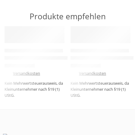
Produkte empfehlen
HERVORGEHOBEN
HERVORGEHOBEN
-8%
-13%
GEHÄUSE & 3D-GEDRUCKTE TEILE
GEHÄUSE & 3D-GEDRUCKTE TEILE
3D-gedruckte Lötstation mit Zubehör–Praktisch, kompakt, indiv
3D-gedrucktes Gehäuse 16×16
23,99
€
19,99
€
25,99
€
22,99
€
zzgl.
Versandkosten
zzgl.
Versandkosten
Kein Mehrwertsteuerausweis, da
Kein Mehrwertsteuerausweis, da
Kleinunternehmer nach §19 (1)
Kleinunternehmer nach §19 (1)
UStG.
UStG.