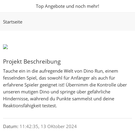
Top Angebote und noch mehr!
Startseite
Projekt Beschreibung
Tauche ein in die aufregende Welt von Dino Run, einem
fesselnden Spiel, das sowohl für Anfänger als auch für
erfahrene Spieler geeignet ist! Übernimm die Kontrolle über
unseren mutigen Dino und springe über gefährliche
Hindernisse, während du Punkte sammelst und deine
Reaktionsfähigkeit testest.
Datum:
11:42:35, 13 OKtober 2024