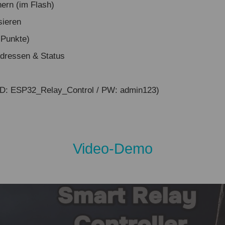
hern (im Flash)
sieren
-Punkte)
Adressen & Status
ID: ESP32_Relay_Control / PW: admin123)
Video-Demo