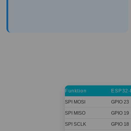
Funktion
ESP32-
SPI MOSI
GPIO 23
SPI MISO
GPIO 19
SPI SCLK
GPIO 18