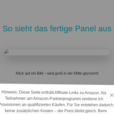
So sieht das fertige Panel aus
Klick auf ein Bild – wird groß in der Mitte gezoomt!
Hinweis: Diese Seite enthält Affiliate-Links zu Amazon. Als
Teilnehmer am Amazon-Partnerprogramm verdiene ich
Provisionen an qualifizierten Käufen. Für Sie entstehen dadurch
×
Verwendete Hardware & Links
keine zusätzlichen Kosten – der Preis bleibt gleich. Beim