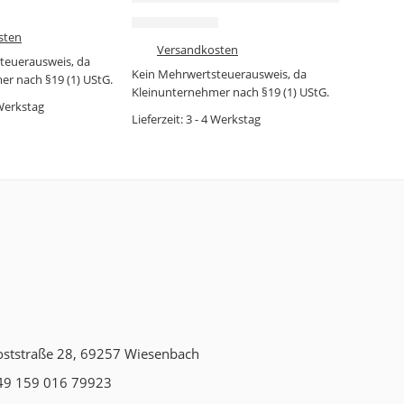
7,99
€
12,99
€
sten
zzgl.
Versandkosten
teuerausweis, da
Kein Mehrwertsteuerausweis, da
r nach §19 (1) UStG.
Kleinunternehmer nach §19 (1) UStG.
 Werkstag
Lieferzeit:
3 - 4 Werkstag
oststraße 28, 69257 Wiesenbach
49 159 016 79923