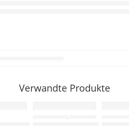
Verwandte Produkte
-40%
AUSVERKAUFT
DISPLAYS & SCREENS
,
LEDS & LICHTTECHNIK
DISPLAYS & SC
×240 SPI
dul 8Bit 7-Segmentanzeige
MAX7219 4-in-1 Dot Matrix Modul – Rot, 5-
SH1106 DTU 