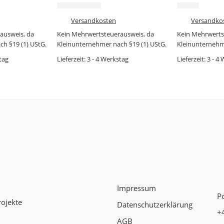
5,99
€
4,99
€
9,99
€
zzgl.
Versandkosten
zzgl.
Versandko
ausweis, da
Kein Mehrwertsteuerausweis, da
Kein Mehrwerts
h §19 (1) UStG.
Kleinunternehmer nach §19 (1) UStG.
Kleinunternehme
tag
Lieferzeit:
3 - 4 Werkstag
Lieferzeit:
3 - 4
Impressum
P
ojekte
Datenschutzerklärung
+
AGB