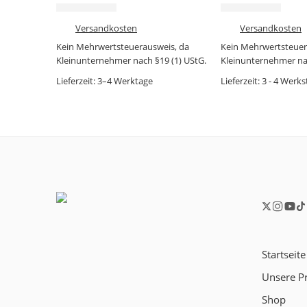
6,99
€
2,99
€
9,99
€
4,99
€
zzgl.
Versandkosten
zzgl.
Versandkosten
Kein Mehrwertsteuerausweis, da
Kein Mehrwertsteuer
Kleinunternehmer nach §19 (1) UStG.
Kleinunternehmer nac
Lieferzeit:
3–4 Werktage
Lieferzeit:
3 - 4 Werks
Startseite
Unsere Pr
Shop