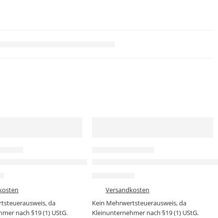
-46%
 MODULE
SENSOREN & MODULE
anal Relaismodul (5V)
io OEM/ODM Analogausgangsmodul Mikrofonmodul
RFID IC Wireless Modul MFRC-52
€
3,49
€
6,49
€
kosten
zzgl.
Versandkosten
tsteuerausweis, da
Kein Mehrwertsteuerausweis, da
hmer nach §19 (1) UStG.
Kleinunternehmer nach §19 (1) UStG.