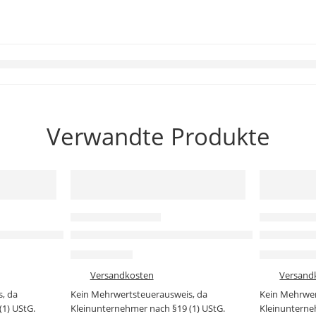
Verwandte Produkte
-21%
-40%
SENSOREN & MODULE
SENSOREN &
Sensor
ichtsensor-Modul –120k Lux I²C Lichtmesssensor
Keyestudio 2-Kanal Relaismodul (KS0057) 2-K
Keyestud
4,49
€
2,99
5,69
€
4,99
€
zzgl.
Versandkosten
zzgl.
Versand
, da
Kein Mehrwertsteuerausweis, da
Kein Mehrwer
1) UStG.
Kleinunternehmer nach §19 (1) UStG.
Kleinunterne