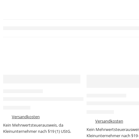
-33%
-42%
AUSVERKAUFT
SENSOREN & MODULE
SENSOREN & MODULE
GY-521 MPU6050 6-DoF Modul – 3-Achsen-Gyroskop & 
VEML7700 Umgebungsl
3,99
€
5,99
€
3,49
€
5,99
€
zzgl.
Versandkosten
zzgl.
Versandkosten
Kein Mehrwertsteuerausweis, da
Kein Mehrwertsteuerausweis
Kleinunternehmer nach §19 (1) UStG.
Kleinunternehmer nach §19 (