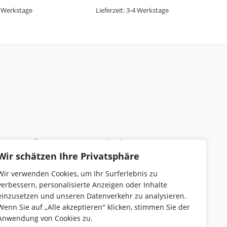
 Werkstage
Lieferzeit:
3-4 Werkstage
Poststraße 28, 69257 Wiesenbach
Wir schätzen Ihre Privatsphäre
+49 159 016 79923
Wir verwenden Cookies, um Ihr Surferlebnis zu
babak@hdrobotics.de
verbessern, personalisierte Anzeigen oder Inhalte
einzusetzen und unseren Datenverkehr zu analysieren.
Wenn Sie auf „Alle akzeptieren" klicken, stimmen Sie der
Anwendung von Cookies zu.