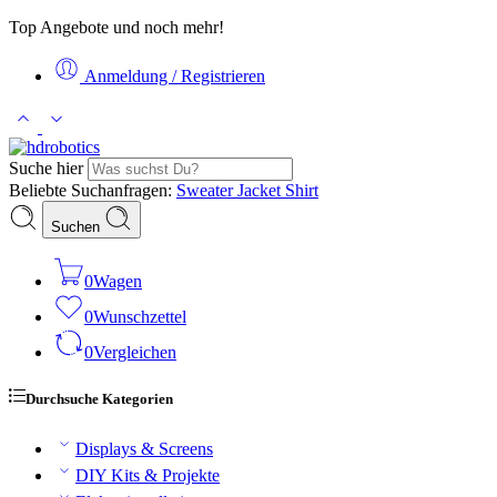
Top Angebote und noch mehr!
Anmeldung / Registrieren
Suche hier
Beliebte Suchanfragen:
Sweater
Jacket
Shirt
Suchen
0
Wagen
0
Wunschzettel
0
Vergleichen
Durchsuche Kategorien
Displays & Screens
DIY Kits & Projekte