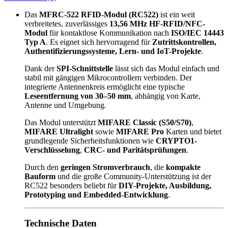
MFRC-
522
Das
MFRC-522 RFID-Modul (RC522)
ist ein weit
(RC522)
verbreitetes, zuverlässiges
13,56 MHz HF-RFID/NFC-
–
Modul
für kontaktlose Kommunikation nach
ISO/IEC 14443
13,56
Typ A
. Es eignet sich hervorragend für
Zutrittskontrollen,
MHz
Authentifizierungssysteme, Lern- und IoT-Projekte
.
NFC
/
Dank der
SPI-Schnittstelle
lässt sich das Modul einfach und
RFID
stabil mit gängigen Mikrocontrollern verbinden. Der
menge
integrierte Antennenkreis ermöglicht eine typische
Leseentfernung von 30–50 mm
, abhängig von Karte,
Antenne und Umgebung.
Das Modul unterstützt
MIFARE Classic (S50/S70)
,
MIFARE Ultralight
sowie
MIFARE Pro
Karten und bietet
grundlegende Sicherheitsfunktionen wie
CRYPTO1-
Verschlüsselung
,
CRC- und Paritätsprüfungen
.
Durch den
geringen Stromverbrauch
, die
kompakte
Bauform
und die große Community-Unterstützung ist der
RC522 besonders beliebt für
DIY-Projekte, Ausbildung,
Prototyping und Embedded-Entwicklung
.
Technische Daten