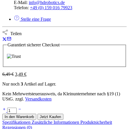
E-Mail:
info@hdrobotics.de
Telefon:
+49 (0) 159 016 79923
Stelle eine Frage
Teilen
Garantiert sicherer Checkout
Ursprünglicher
Aktueller
6,49
€
3,49
€
Preis
Preis
Nur noch
3
Artikel auf Lager.
war:
ist:
6,49 €
3,49 €.
Kein Mehrwertsteuerausweis, da Kleinunternehmer nach §19 (1)
UStG.
zzgl.
Versandkosten
RFID
IC
In den Warenkorb
Jetzt Kaufen
Wireless
Spezifikationen
Zusätzliche Informationen
Produktsicherheit
Modul
Rezensionen (0)