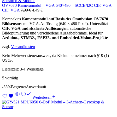
Sensoren & Module
OV7670 Kameramodul – VGA 640×480 – SCCB/I2C CIF, VGA
Ursprünglicher
Aktueller
CIF, VGA
7,99
€
4,49
€
Preis
Preis
Kompaktes
Kameramodul auf Basis des Omnivision OV7670
war:
ist:
Bildsensors
mit VGA-Auflösung (640 × 480 Pixel). Unterstützt
7,99 €
4,49 €.
CIF, VGA und skalierte Auflösungen
, automatische
Bildoptimierung und verschiedene Ausgabeformate. Ideal für
Arduino-, STM32-, ESP32- und Embedded-Vision-Projekte
.
zzgl.
Versandkosten
Kein Mehrwertsteuerausweis, da Kleinunternehmer nach §19 (1)
UStG.
Lieferzeit:
3-4 Werkstage
5 vorrätig
-33%
Begrenzt
Ausverkauft
Weiterlesen