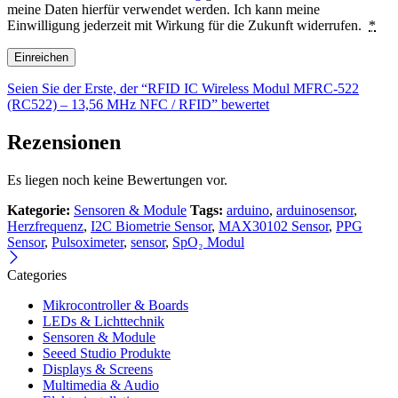
meine Daten hierfür verwendet werden. Ich kann meine
Einwilligung jederzeit mit Wirkung für die Zukunft widerrufen.
*
Seien Sie der Erste, der “RFID IC Wireless Modul MFRC-522
(RC522) – 13,56 MHz NFC / RFID” bewertet
Rezensionen
Es liegen noch keine Bewertungen vor.
Kategorie:
Sensoren & Module
Tags:
arduino
,
arduinosensor
,
Herzfrequenz
,
I2C Biometrie Sensor
,
MAX30102 Sensor
,
PPG
Sensor
,
Pulsoximeter
,
sensor
,
SpO₂ Modul
Categories
Mikrocontroller & Boards
LEDs & Lichttechnik
Sensoren & Module
Seeed Studio Produkte
Displays & Screens
Multimedia & Audio