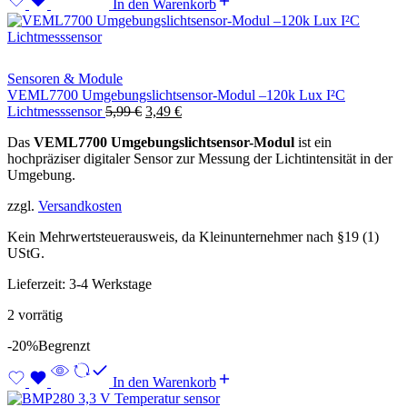
In den Warenkorb
Sensoren & Module
VEML7700 Umgebungslichtsensor-Modul –120k Lux I²C
Ursprünglicher
Aktueller
Lichtmesssensor
5,99
€
3,49
€
Preis
Preis
Das
VEML7700 Umgebungslichtsensor-Modul
ist ein
war:
ist:
hochpräziser digitaler Sensor zur Messung der Lichtintensität in der
5,99 €
3,49 €.
Umgebung.
zzgl.
Versandkosten
Kein Mehrwertsteuerausweis, da Kleinunternehmer nach §19 (1)
UStG.
Lieferzeit:
3-4 Werkstage
2 vorrätig
-20%
Begrenzt
In den Warenkorb