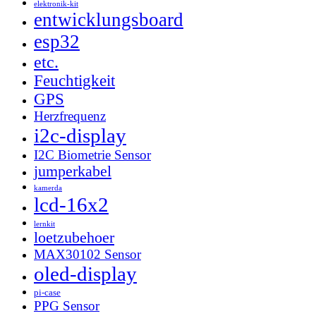
elektronik-kit
entwicklungsboard
esp32
etc.
Feuchtigkeit
GPS
Herzfrequenz
i2c-display
I2C Biometrie Sensor
jumperkabel
kamerda
lcd-16x2
lernkit
loetzubehoer
MAX30102 Sensor
oled-display
pi-case
PPG Sensor