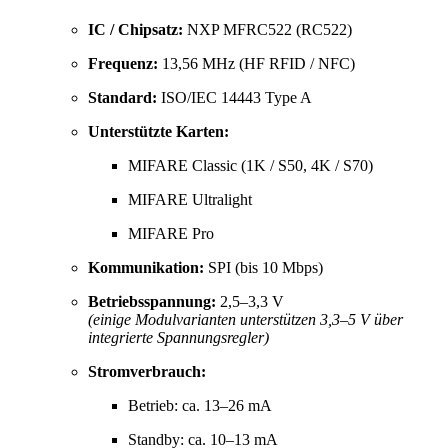
IC / Chipsatz:
NXP MFRC522 (RC522)
Frequenz:
13,56 MHz (HF RFID / NFC)
Standard:
ISO/IEC 14443 Type A
Unterstützte Karten:
MIFARE Classic (1K / S50, 4K / S70)
MIFARE Ultralight
MIFARE Pro
Kommunikation:
SPI (bis 10 Mbps)
Betriebsspannung:
2,5–3,3 V
(einige Modulvarianten unterstützen 3,3–5 V über
integrierte Spannungsregler)
Stromverbrauch:
Betrieb: ca. 13–26 mA
Standby: ca. 10–13 mA