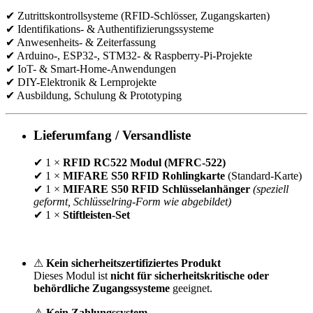
✔ Zutrittskontrollsysteme (RFID-Schlösser, Zugangskarten)
✔ Identifikations- & Authentifizierungssysteme
✔ Anwesenheits- & Zeiterfassung
✔ Arduino-, ESP32-, STM32- & Raspberry-Pi-Projekte
✔ IoT- & Smart-Home-Anwendungen
✔ DIY-Elektronik & Lernprojekte
✔ Ausbildung, Schulung & Prototyping
Lieferumfang / Versandliste
✔ 1 ×
RFID RC522 Modul (MFRC-522)
✔ 1 ×
MIFARE S50 RFID Rohlingkarte
(Standard-Karte)
✔ 1 ×
MIFARE S50 RFID Schlüsselanhänger
(speziell
geformt, Schlüsselring-Form wie abgebildet)
✔ 1 ×
Stiftleisten-Set
⚠
Kein sicherheitszertifiziertes Produkt
Dieses Modul ist
nicht für sicherheitskritische oder
behördliche Zugangssysteme
geeignet.
⚠
Kein Zahlungssystem