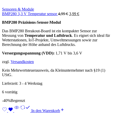
Sensoren & Module
Ursprünglicher
Aktueller
BMP280 3,3 V Temperatur sensor
4,99
€
3,99
€
Preis
Preis
BMP280 Präzisions-Sensor-Modul
war:
ist:
4,99 €
3,99 €.
Das BMP280 Breakout-Board ist ein kompakter Sensor zur
Messung von
Temperatur und Luftdruck
. Es eignet sich ideal für
Wetterstationen, IoT-Projekte, Umweltmessungen sowie zur
Berechnung der Höhe anhand des Luftdrucks.
Versorgungsspannung (VDD):
1,71 V bis 3,6 V
zzgl.
Versandkosten
Kein Mehrwertsteuerausweis, da Kleinunternehmer nach §19 (1)
UStG.
Lieferzeit:
3 - 4 Werkstag
6 vorrätig
-40%
Begrenzt
In den Warenkorb