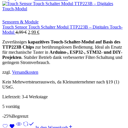
Sensoren & Module
Touch Sensor Touch Schalter Modul TTP223B – Digitales Touch-
Ursprünglicher
Aktueller
Modul
4,99
€
2,99
€
Preis
Preis
Zuverlässiges
kapazitives Touch-Schalter-Modul auf Basis des
war:
ist:
TTP223B Chips
zur berührungslosen Bedienung. Ideal als Ersatz
4,99 €
2,99 €.
für mechanische Taster in
Arduino-, ESP32-, STM32- und DIY-
Projekten
. Stabiler Betrieb dank verbesserter Filter-Schaltung und
geringem Stromverbrauch.
zzgl.
Versandkosten
Kein Mehrwertsteuerausweis, da Kleinunternehmer nach §19 (1)
UStG.
Lieferzeit:
3-4 Werkstage
5 vorrätig
-25%
Begrenzt
In den Warenkorb