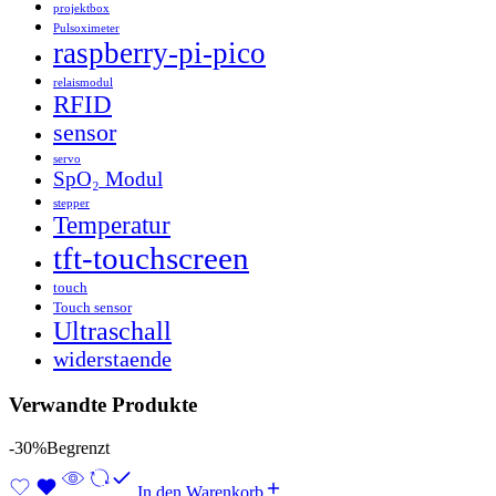
projektbox
Pulsoximeter
raspberry-pi-pico
relaismodul
RFID
sensor
servo
SpO₂ Modul
stepper
Temperatur
tft-touchscreen
touch
Touch sensor
Ultraschall
widerstaende
Verwandte Produkte
-30%
Begrenzt
In den Warenkorb