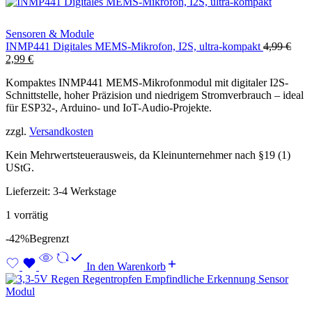
Sensoren & Module
INMP441 Digitales MEMS-Mikrofon, I2S, ultra-kompakt
4,99
€
Ursprünglicher
Aktueller
2,99
€
Preis
Preis
Kompaktes INMP441 MEMS-Mikrofonmodul mit digitaler I2S-
war:
ist:
Schnittstelle, hoher Präzision und niedrigem Stromverbrauch – ideal
4,99 €
2,99 €.
für ESP32-, Arduino- und IoT-Audio-Projekte.
zzgl.
Versandkosten
Kein Mehrwertsteuerausweis, da Kleinunternehmer nach §19 (1)
UStG.
Lieferzeit:
3-4 Werkstage
1 vorrätig
-42%
Begrenzt
In den Warenkorb