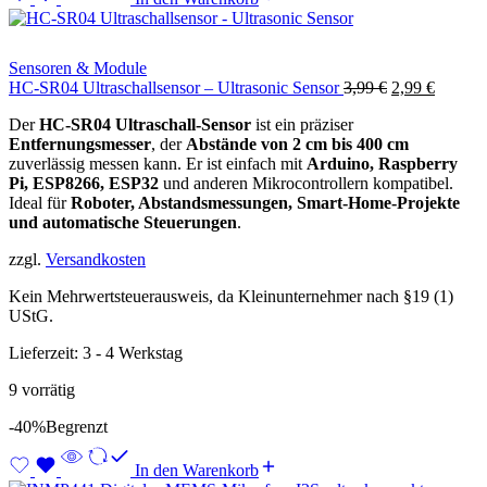
Sensoren & Module
Ursprüngliche
Aktuell
HC-SR04 Ultraschallsensor – Ultrasonic Sensor
3,99
€
2,99
€
Preis
Preis
Der
HC-SR04 Ultraschall-Sensor
ist ein präziser
war:
ist:
Entfernungsmesser
, der
Abstände von 2 cm bis 400 cm
3,99 €
2,99 €.
zuverlässig messen kann. Er ist einfach mit
Arduino, Raspberry
Pi, ESP8266, ESP32
und anderen Mikrocontrollern kompatibel.
Ideal für
Roboter, Abstandsmessungen, Smart-Home-Projekte
und automatische Steuerungen
.
zzgl.
Versandkosten
Kein Mehrwertsteuerausweis, da Kleinunternehmer nach §19 (1)
UStG.
Lieferzeit:
3 - 4 Werkstag
9 vorrätig
-40%
Begrenzt
In den Warenkorb