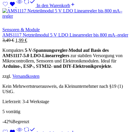
In den Warenkorb
Sensoren & Module
AMS1117 Netzteilmodul 5 V LDO Linearregler bis 800 mA–regler
Ursprünglicher
Aktueller
3,49
€
1,99
€
Preis
Preis
Kompaktes
5-V-Spannungsregler-Modul auf Basis des
war:
ist:
AMS1117-5.0 LDO-Linearreglers
zur stabilen Versorgung von
3,49 €
1,99 €.
Mikrocontrollern, Sensoren und Elektronikmodulen. Ideal für
Arduino-, ESP-, STM32- und DIY-Elektronikprojekte
.
zzgl.
Versandkosten
Kein Mehrwertsteuerausweis, da Kleinunternehmer nach §19 (1)
UStG.
Lieferzeit:
3-4 Werkstage
5 vorrätig
-42%
Begrenzt