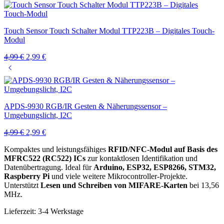
Touch Sensor Touch Schalter Modul TTP223B – Digitales Touch-
Modul
Ursprünglicher
Aktueller
4,99
€
2,99
€
Preis
Preis
war:
ist:
4,99 €
2,99 €.
APDS-9930 RGB/IR Gesten & Näherungssensor –
Umgebungslicht, I2C
Ursprünglicher
Aktueller
4,99
€
2,99
€
Preis
Preis
Kompaktes und leistungsfähiges
RFID/NFC-Modul auf Basis des
war:
ist:
MFRC522 (RC522) ICs
zur kontaktlosen Identifikation und
4,99 €
2,99 €.
Datenübertragung. Ideal für
Arduino, ESP32, ESP8266, STM32,
Raspberry Pi
und viele weitere Mikrocontroller-Projekte.
Unterstützt
Lesen und Schreiben von MIFARE-Karten
bei 13,56
MHz.
Lieferzeit:
3-4 Werkstage