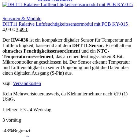
Sensoren & Module
DHT11 Ralative Luftfeuchtigkeitssensormodul mit PCB KY-015
Ursprünglicher
Aktueller
4,99
€
3,49
€
Preis
Preis
Der
HW-036
ist ein kompakter digitaler Sensor für Temperatur und
war:
ist:
Luftfeuchtigkeit, basierend auf dem
DHT11-Sensor
. Er enthält ein
4,99 €
3,49 €.
ohmsches Feuchtigkeitssensorelement
und ein
NTC-
Temperaturmesselement
, das an einen leistungsstarken 8-Bit-
Mikrocontroller angeschlossen ist. Der Sensor erkennt Temperatur
und Luftfeuchtigkeit in seiner Umgebung und gibt die Daten über
einen digitalen Ausgang (S-Pin) aus.
zzgl.
Versandkosten
Kein Mehrwertsteuerausweis, da Kleinunternehmer nach §19 (1)
UStG.
Lieferzeit:
3 - 4 Werkstag
3 vorrätig
-43%
Begrenzt