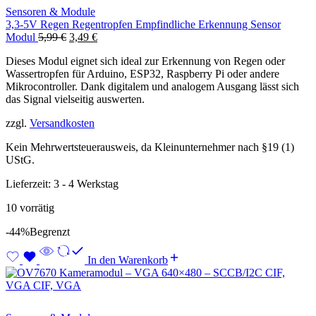
Sensoren & Module
3,3-5V Regen Regentropfen Empfindliche Erkennung Sensor
Ursprünglicher
Aktueller
Modul
5,99
€
3,49
€
Preis
Preis
Dieses Modul eignet sich ideal zur Erkennung von Regen oder
war:
ist:
Wassertropfen für Arduino, ESP32, Raspberry Pi oder andere
5,99 €
3,49 €.
Mikrocontroller. Dank digitalem und analogem Ausgang lässt sich
das Signal vielseitig auswerten.
zzgl.
Versandkosten
Kein Mehrwertsteuerausweis, da Kleinunternehmer nach §19 (1)
UStG.
Lieferzeit:
3 - 4 Werkstag
10 vorrätig
-44%
Begrenzt
In den Warenkorb