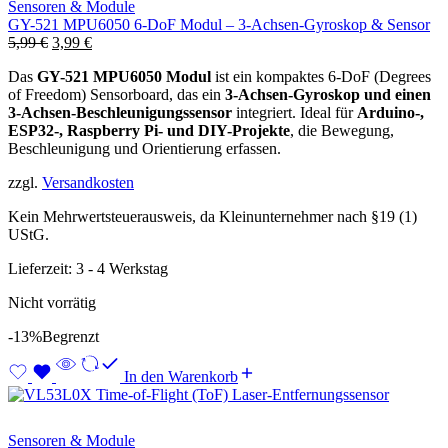
Sensoren & Module
GY-521 MPU6050 6-DoF Modul – 3-Achsen-Gyroskop & Sensor
Ursprünglicher
Aktueller
5,99
€
3,99
€
Preis
Preis
Das
GY-521 MPU6050 Modul
ist ein kompaktes 6-DoF (Degrees
war:
ist:
of Freedom) Sensorboard, das ein
3-Achsen-Gyroskop und einen
5,99 €
3,99 €.
3-Achsen-Beschleunigungssensor
integriert. Ideal für
Arduino-,
ESP32-, Raspberry Pi- und DIY-Projekte
, die Bewegung,
Beschleunigung und Orientierung erfassen.
zzgl.
Versandkosten
Kein Mehrwertsteuerausweis, da Kleinunternehmer nach §19 (1)
UStG.
Lieferzeit:
3 - 4 Werkstag
Nicht vorrätig
-13%
Begrenzt
In den Warenkorb
Sensoren & Module