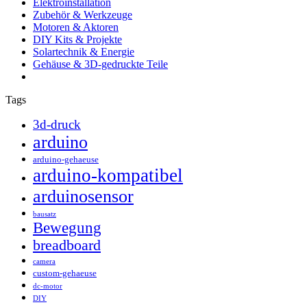
Elektroinstallation
Zubehör & Werkzeuge
Motoren & Aktoren
DIY Kits & Projekte
Solartechnik & Energie
Gehäuse & 3D-gedruckte Teile
Tags
3d-druck
arduino
arduino-gehaeuse
arduino-kompatibel
arduinosensor
bausatz
Bewegung
breadboard
camera
custom-gehaeuse
dc-motor
DIY