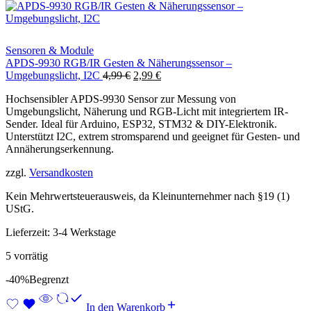
Sensoren & Module
APDS-9930 RGB/IR Gesten & Näherungssensor –
Ursprünglicher
Aktueller
Umgebungslicht, I2C
4,99
€
2,99
€
Preis
Preis
Hochsensibler APDS-9930 Sensor zur Messung von
war:
ist:
Umgebungslicht, Näherung und RGB-Licht mit integriertem IR-
4,99 €
2,99 €.
Sender. Ideal für Arduino, ESP32, STM32 & DIY-Elektronik.
Unterstützt I2C, extrem stromsparend und geeignet für Gesten- und
Annäherungserkennung.
zzgl.
Versandkosten
Kein Mehrwertsteuerausweis, da Kleinunternehmer nach §19 (1)
UStG.
Lieferzeit:
3-4 Werkstage
5 vorrätig
-40%
Begrenzt
In den Warenkorb