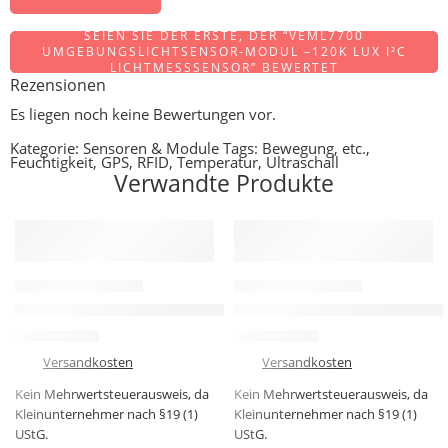
SEIEN SIE DER ERSTE, DER “VEML7700
UMGEBUNGSLICHTSENSOR-MODUL –120K LUX I²C
LICHTMESSSENSOR” BEWERTET
Rezensionen
Es liegen noch keine Bewertungen vor.
Kategorie:
Sensoren & Module
Tags:
Bewegung
,
etc.
,
Feuchtigkeit
,
GPS
,
RFID
,
Temperatur
,
Ultraschall
Verwandte Produkte
-20%
-64%
SENSOREN & MODULE
SENSOREN & MODULE
Keyes tudio XD-58C pulsensensor puls Herzfrequenz sensor m
L298N 2-Wege DC-Motor Treib
3,99
€
1,45
€
4,99
€
3,99
€
zzgl.
Versandkosten
zzgl.
Versandkosten
Kein Mehrwertsteuerausweis, da
Kein Mehrwertsteuerausweis, da
Kleinunternehmer nach §19 (1)
Kleinunternehmer nach §19 (1)
UStG.
UStG.