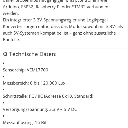
daher problemlos mit gängigen Mikrocontrollern wie
Arduino
,
ESP32
,
Raspberry Pi
oder
STM32
verbunden
werden.
Ein integrierter
3,3V-Spannungsregler
und
Logikpegel-
Konverter
sorgen dafür, dass das Modul sowohl mit
3,3V- als
auch 5V-Systemen
kompatibel ist – ganz ohne zusätzliche
Bauteile.
⚙️
Technische Daten:
Sensorchip:
VEML7700
Messbereich:
0 bis 120.000 Lux
Schnittstelle:
I²C / IIC (Adresse 0x10, Standard)
Versorgungsspannung:
3,3 V – 5 V DC
Messauflösung:
16 Bit